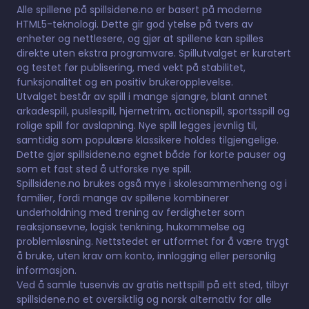
Alle spillene på spillsidene.no er basert på moderne
HTML5-teknologi. Dette gir god ytelse på tvers av
enheter og nettlesere, og gjør at spillene kan spilles
direkte uten ekstra programvare. Spillutvalget er kuratert
og testet før publisering, med vekt på stabilitet,
funksjonalitet og en positiv brukeropplevelse.
Utvalget består av spill i mange sjangre, blant annet
arkadespill, puslespill, hjernetrim, actionspill, sportsspill og
rolige spill for avslapning. Nye spill legges jevnlig til,
samtidig som populære klassikere holdes tilgjengelige.
Dette gjør spillsidene.no egnet både for korte pauser og
som et fast sted å utforske nye spill.
Spillsidene.no brukes også mye i skolesammenheng og i
familier, fordi mange av spillene kombinerer
underholdning med trening av ferdigheter som
reaksjonsevne, logisk tenkning, hukommelse og
problemløsning. Nettstedet er utformet for å være trygt
å bruke, uten krav om konto, innlogging eller personlig
informasjon.
Ved å samle tusenvis av gratis nettspill på ett sted, tilbyr
spillsidene.no et oversiktlig og norsk alternativ for alle