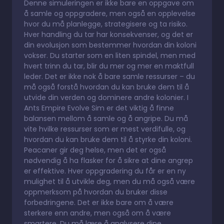
Denne simuleringen er ikke bare en oppgave om
å samle og oppgradere, men også en opplevelse
hvor du må planlegge, strategisere og ta risiko.
Hver handling du tar har konsekvenser, og det er
din evolusjon som bestemmer hvordan din koloni
vokser. Du starter som en liten spindel, men med
hvert trinn du tar, blir du mer og mer en maktfull
leder. Det er ikke nok å bare samle ressurser – du
må også forstå hvordan du kan bruke dem til å
utvide din verden og dominere andre kolonier. I
Ants Empire Evolve Sim er det viktig å finne
balansen mellom å samle og å angripe. Du må
vite hvilke ressurser som er mest verdifulle, og
hvordan du kan bruke dem til å styrke din koloni.
Peacaner gir deg helse, men det er også
nødvendig å ha flasker for å sikre at dine angrep
er effektive. Hver oppgradering du får er en ny
mulighet til å utvikle deg, men du må også være
oppmerksom på hvordan du bruker disse
forbedringene. Det er ikke bare om å være
sterkere enn andre, men også om å være
smartere. Du må lære å analysere dine