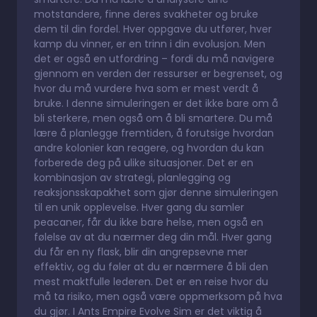
motstandere, finne deres svakheter og bruke
dem til din fordel. Hver oppgave du utfører, hver
kamp du vinner, er en trinn i din evolusjon. Men
det er også en utfordring – fordi du må navigere
gjennom en verden der ressurser er begrenset, og
hvor du må vurdere hva som er mest verdt å
bruke. I denne simuleringen er det ikke bare om å
bli sterkere, men også om å bli smartere. Du må
lære å planlegge fremtiden, å forutsige hvordan
andre kolonier kan reagere, og hvordan du kan
forberede deg på ulike situasjoner. Det er en
kombinasjon av strategi, planlegging og
reaksjonsskapakhet som gjør denne simuleringen
til en unik opplevelse. Hver gang du samler
peacaner, får du ikke bare helse, men også en
følelse av at du nærmer deg din mål. Hver gang
du får en ny flask, blir din angrepsevne mer
effektiv, og du føler at du er nærmere å bli den
mest maktfulle lederen. Det er en reise hvor du
må ta risiko, men også være oppmerksom på hva
du gjør. I Ants Empire Evolve Sim er det viktig å