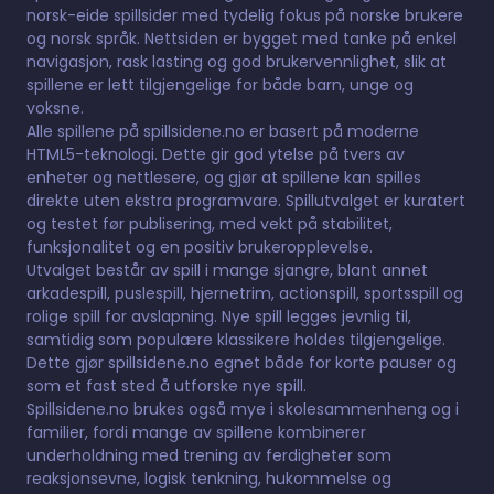
norsk-eide spillsider med tydelig fokus på norske brukere
og norsk språk. Nettsiden er bygget med tanke på enkel
navigasjon, rask lasting og god brukervennlighet, slik at
spillene er lett tilgjengelige for både barn, unge og
voksne.
Alle spillene på spillsidene.no er basert på moderne
HTML5-teknologi. Dette gir god ytelse på tvers av
enheter og nettlesere, og gjør at spillene kan spilles
direkte uten ekstra programvare. Spillutvalget er kuratert
og testet før publisering, med vekt på stabilitet,
funksjonalitet og en positiv brukeropplevelse.
Utvalget består av spill i mange sjangre, blant annet
arkadespill, puslespill, hjernetrim, actionspill, sportsspill og
rolige spill for avslapning. Nye spill legges jevnlig til,
samtidig som populære klassikere holdes tilgjengelige.
Dette gjør spillsidene.no egnet både for korte pauser og
som et fast sted å utforske nye spill.
Spillsidene.no brukes også mye i skolesammenheng og i
familier, fordi mange av spillene kombinerer
underholdning med trening av ferdigheter som
reaksjonsevne, logisk tenkning, hukommelse og