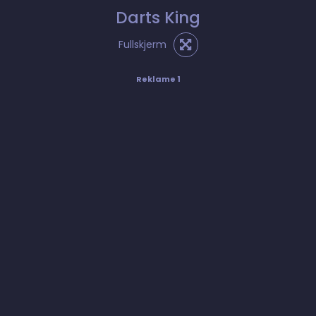
Darts King
Fullskjerm
Reklame 1